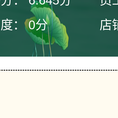
评分：
6.645分
员
态度：
0分
店