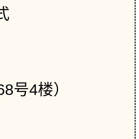
式
68号4楼）