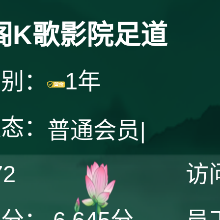
阁K歌影院足道
级别：
1年
状态：
普通会员
|
72
访