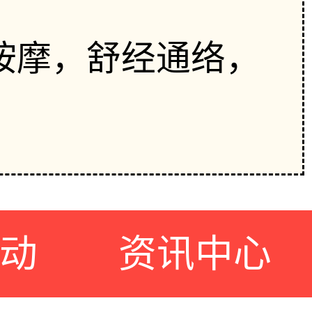
按摩，舒经通络，
动
资讯中心