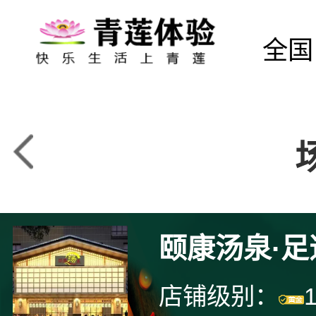
全国
颐康汤泉·足
店铺级别：