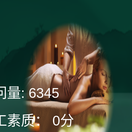
问量:
6345
工素质：
0分