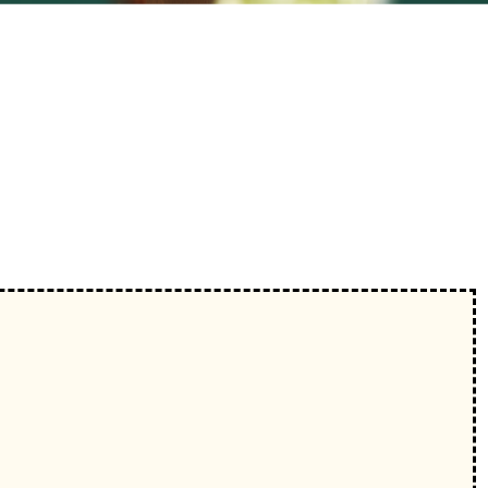
铺环境：
0分