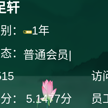
足轩
级别：
1年
状态：
普通会员
|
515
访
评分：
5.1477分
员