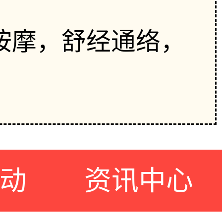
按摩，舒经通络，
动
资讯中心