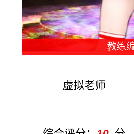
教练编
虚拟老师
综合评分：
10
分