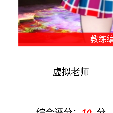
教练编
虚拟老师
综合评分：
10
分