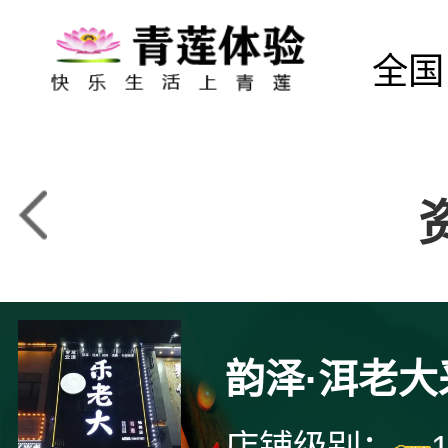
全国
韵泽·洱老大
店铺级别：