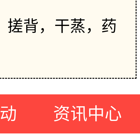
，搓背，干蒸，药
动
资讯中心