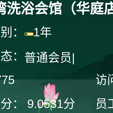
湾洗浴会馆（华庭
级别：
1年
状态：
普通会员
|
775
访
评分：
9.0531分
员