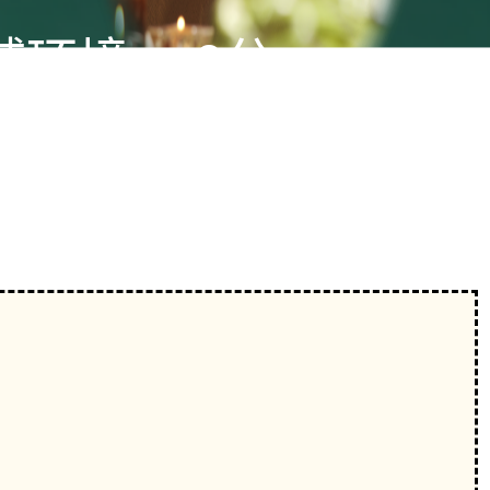
铺环境：
0分