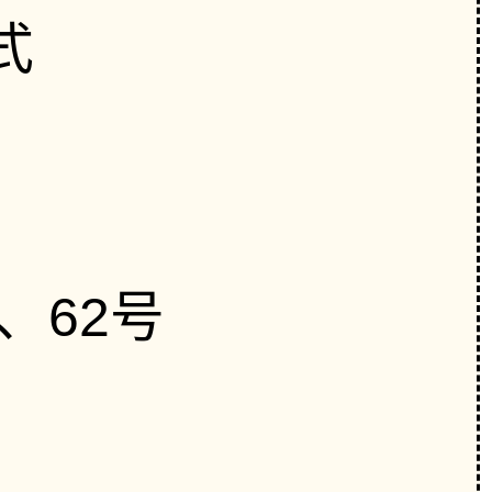
式
、62号