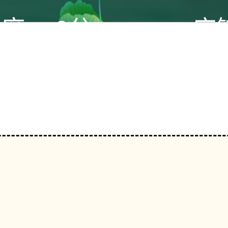
态度：
0分
店