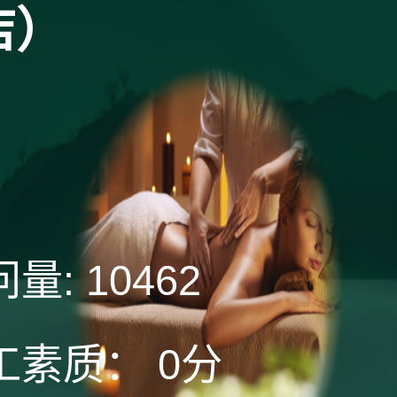
店）
问量:
10462
工素质：
0分