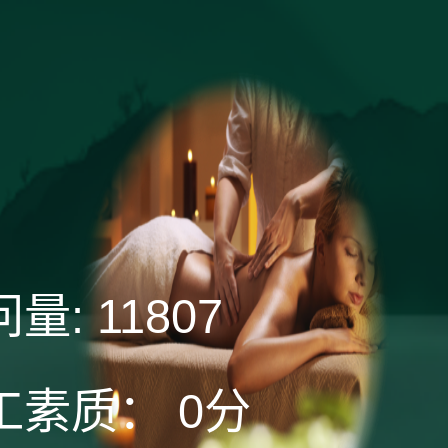
问量:
11807
工素质：
0分