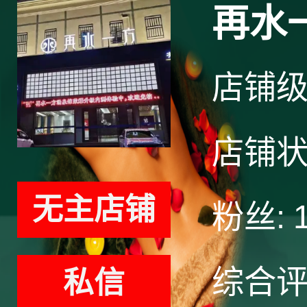
再水
店铺
店铺
无主店铺
粉丝:
综合
私信