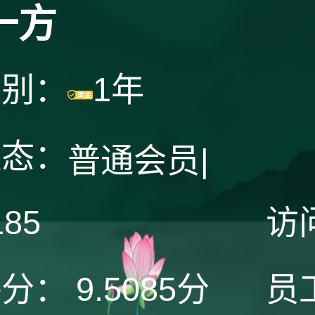
一方
级别：
1年
状态：
普通会员
|
185
访
评分：
9.5085分
员