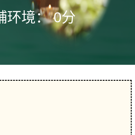
铺环境：
0分