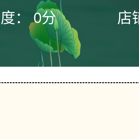
态度：
0分
店