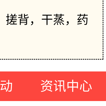
，搓背，干蒸，药
动
资讯中心