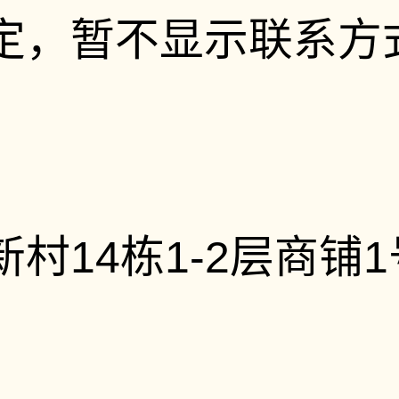
定，暂不显示联系方
村14栋1-2层商铺1