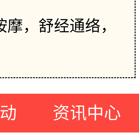
按摩，舒经通络，
动
资讯中心