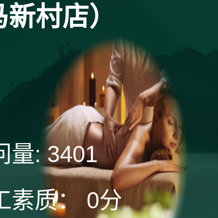
马新村店）
问量:
3401
工素质：
0分