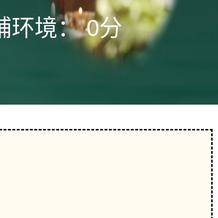
铺环境：
0分