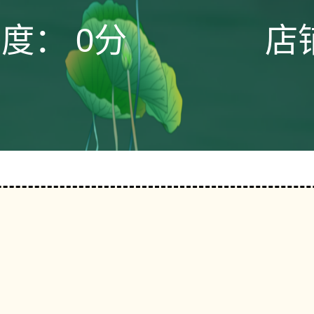
态度：
0分
店