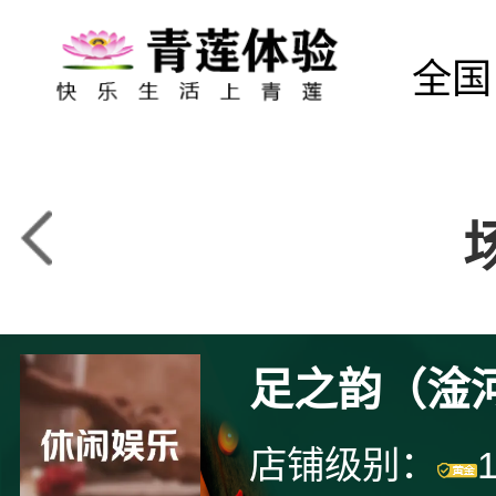
全国
足之韵（淦
店铺级别：