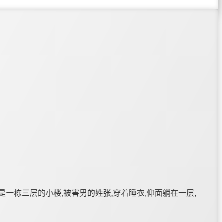
是一栋三层的小楼,被害男的姓张,穿着睡衣,仰面躺在一层,