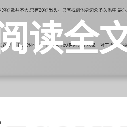
他的岁数并不大,只有20岁出头。只有找到他身边众多关系中,最
阅读全
果却在学校里,意外地遇到了窦硕,他没有回东北老家。对于小张的
四个人都提供了案发时,不在场的证据,问话时,办案人员发现,窦