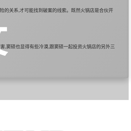
危险的关系,才可能找到破案的线索。既然火锅店是合伙开
文
被害,窦硕也显得有些冷漠,跟窦硕一起投资火锅店的另外三
硕的胸口有一处伤痕,像是最近刚刚被人抓伤的。