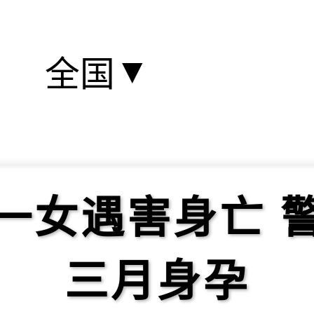
▼
全国
一女遇害身亡 
三月身孕