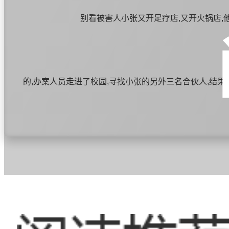
别看被害人小张又开足疗店,又开火锅店,
的,办案人员走进了校园,寻找小张的另外三名合伙人,结
个人分别叫闫广睿、贝方明和黄某,他们住在一个宿舍。这