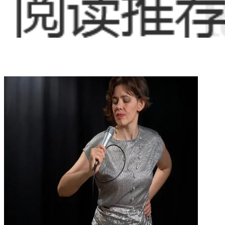
侦查员决定继续对窦硕、闫广睿和黄某进行