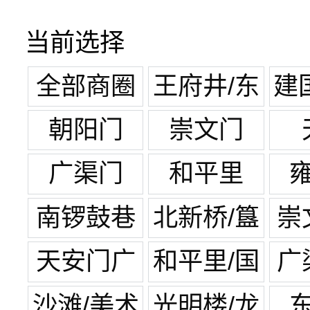
当前选择
全部商圈
王府井/东
建
单
朝阳门
崇文门
广渠门
和平里
南锣鼓巷
北新桥/簋
崇
街
天安门广
和平里/国
广
场
展中心
沙滩/美术
光明楼/龙