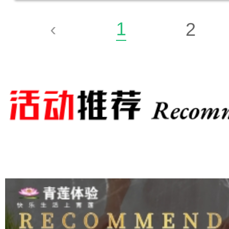
1
‹
2