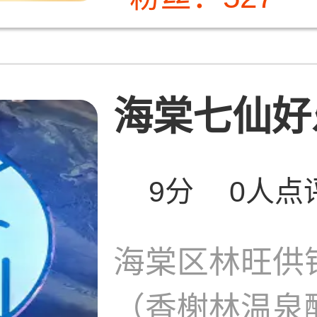
海棠七仙好
9分
0人点
海棠区林旺供
（香榭林温泉