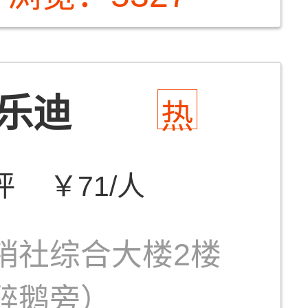
乐迪
热
评
￥71/人
销社综合大楼2楼
醉鹅旁）