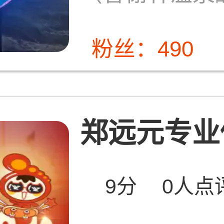
粉丝：490
郑远元专业修
9分
0人点