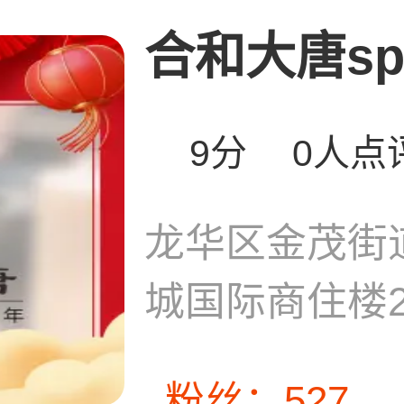
合和大唐spa
9分
0人点
龙华区金茂街
城国际商住楼
粉丝：527