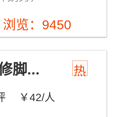
浏览：9450
脚...
热
评
￥42/人