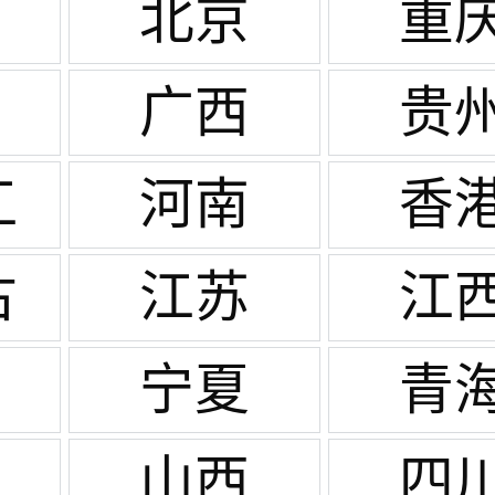
北京
重
广西
贵
江
河南
香
古
江苏
江
宁夏
青
山西
四