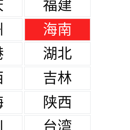
庆
福建
州
海南
港
湖北
西
吉林
海
陕西
川
台湾