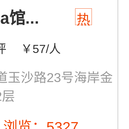
馆...
热
评
￥57/人
道玉沙路23号海岸金
2层
浏览：5327