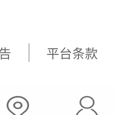
告
平台条款