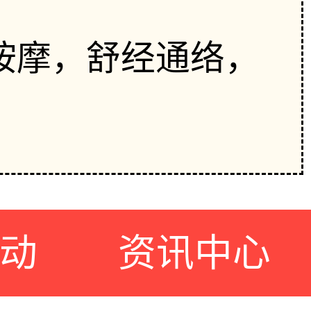
按摩，舒经通络，
动
资讯中心