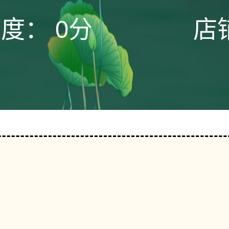
态度：
0分
店