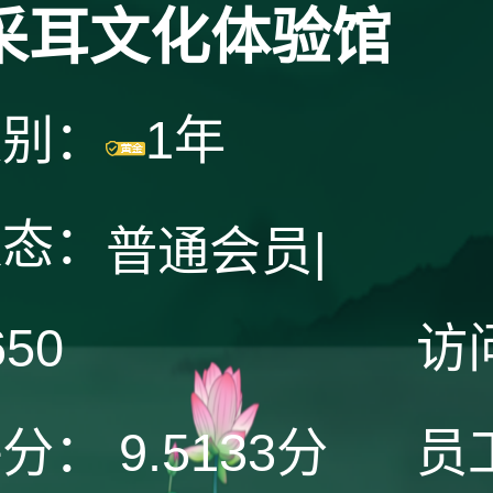
采耳文化体验馆
级别：
1年
状态：
普通会员
|
650
访
评分：
9.5133分
员