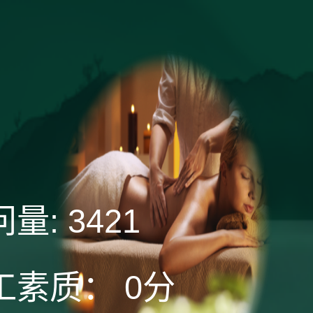
问量:
3421
工素质：
0分