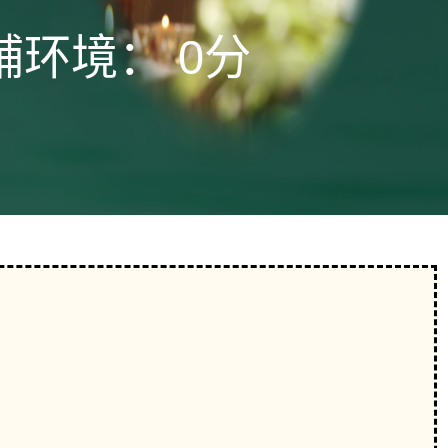
铺环境：
0分