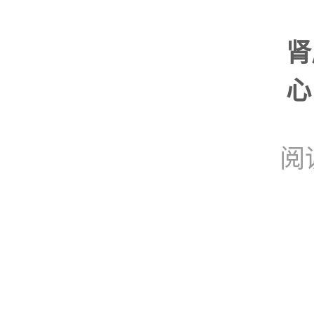
肾
心
阅