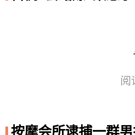
阅
按摩会所逮捕一群男技