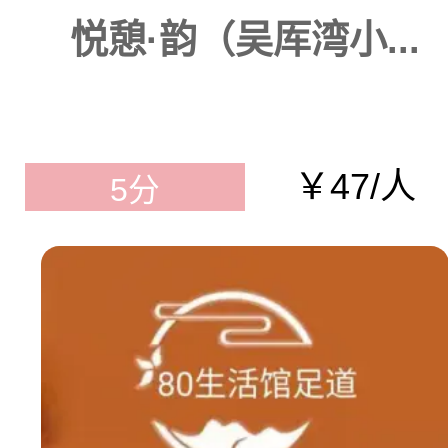
悦憩·韵（吴厍湾小...
￥47/人
5分