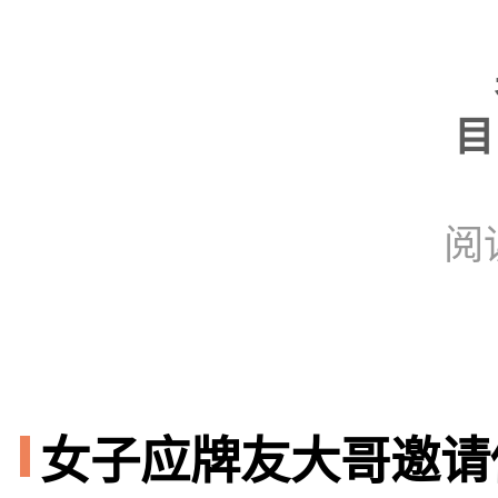
男
目
阅
女子应牌友大哥邀请做