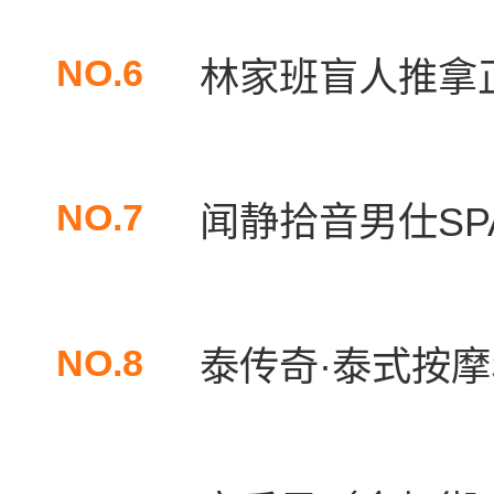
NO.6
林家班盲人推拿
NO.7
闻静拾音男仕SPA
NO.8
泰传奇·泰式按摩S