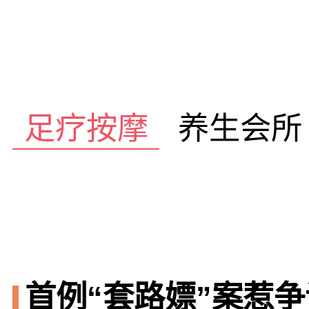
足疗按摩
养生会所
首例“套路嫖”案惹争议