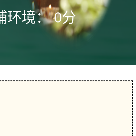
铺环境：
0分