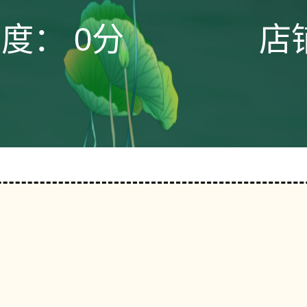
态度：
0分
店