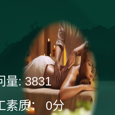
问量:
3831
工素质：
0分