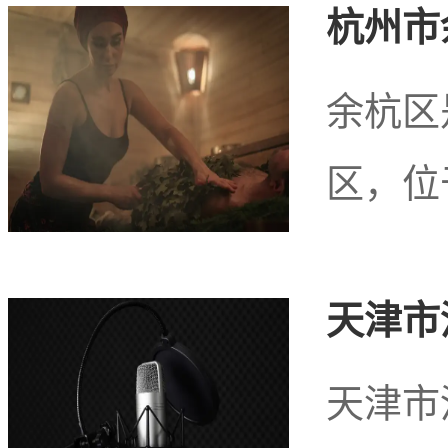
了快速发展。随着人们对
杭州市
摩
作为一种传统的养生方
余杭区
区，位
山公园附近，有多家专业
供放松身心的服务。这些
天津市
环境，为顾客提供全方位
天津市