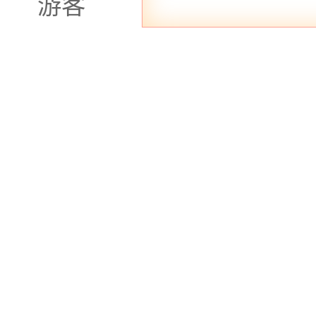
游客
和谐足浴城 位
足浴城是一家以
疗按摩
店。该店
华典雅，设有多
摩床椅。店内提