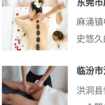
东莞市
心、舒缓压力的选择。来
麻涌镇
体验，感受到银川市兴庆
史悠久
临汾市
洪洞县