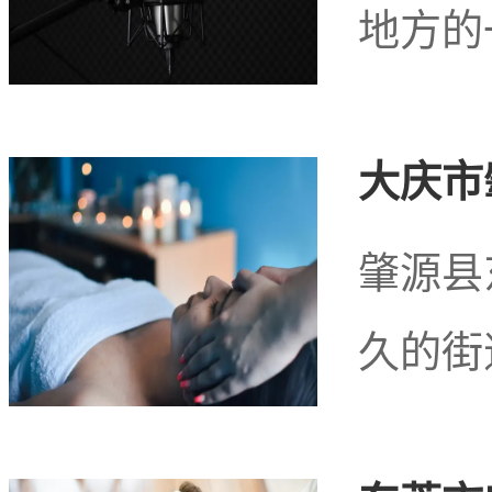
血液循环和舒缓压力。
地方的
青莲体验网简单概括
大庆市
一个结合了自然风光和人
肇源县
久的街
里欣赏美丽的自然景色，
地的美食。而周边的
足疗