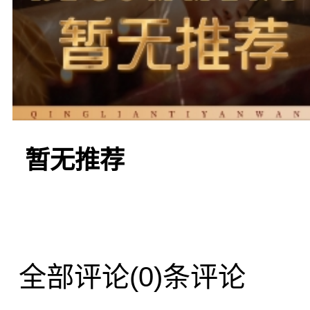
放松身心的愉悦体验。
芳馨足道 芳馨
暂无推荐
园附近的知名
足
馨雅致，装修风
全部评论
(0)条评论