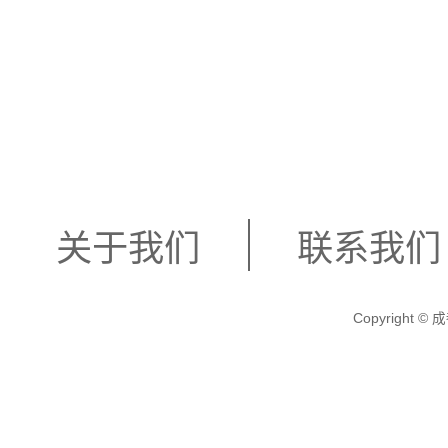
餐，如泡脚养生
缓解疲劳和舒缓
和水果等贴心服
关于我们
联系我们
同时感受到宾至
Copyright