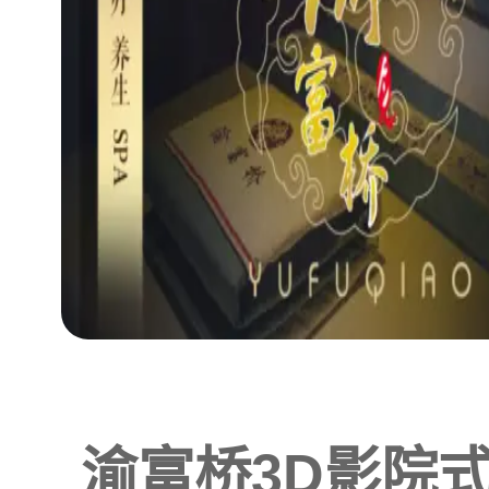
渝富桥3D影院式浴