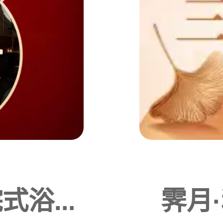
浴...
霁月·