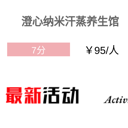
澄心纳米汗蒸养生馆
￥95/人
7分