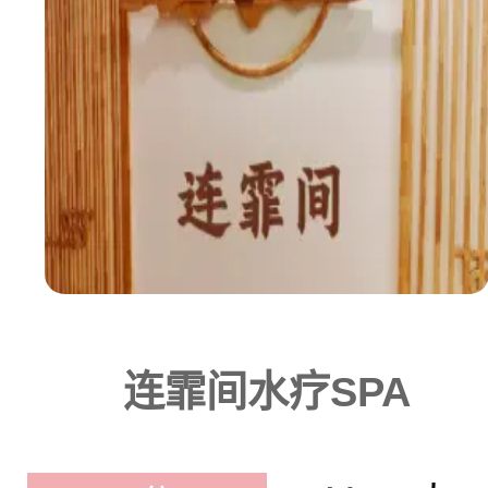
连霏间水疗SPA