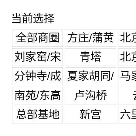
当前选择
全部商圈
方庄/蒲黄
北
榆
刘家窑/宋
青塔
北
家庄
分钟寺/成
夏家胡同/
马
寿寺
纪家庙
南苑/东高
卢沟桥
地
总部基地
新宫
六