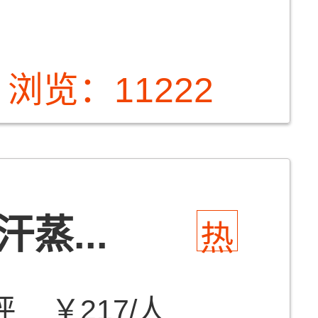
浏览：11222
蒸...
热
评
￥217/人