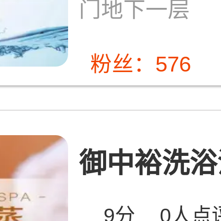
门地下一层
粉丝：576
御中裕洗浴汗
9分
0人点