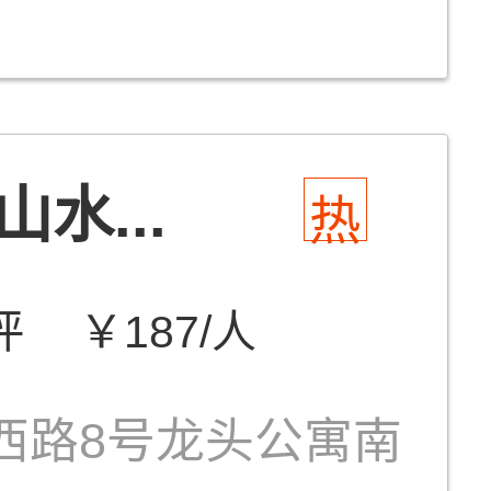
水...
热
评
￥187/人
西路8号龙头公寓南