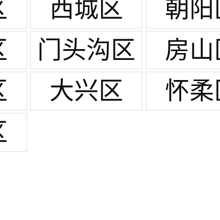
区
西城区
朝阳
区
门头沟区
房山
区
大兴区
怀柔
区