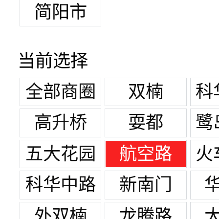
简阳市
当前选择
全部商圈
双楠
科
高升桥
耍都
鹭
五大花园
航空路
火
科华中路
新南门
王府井
外双楠
龙腾路