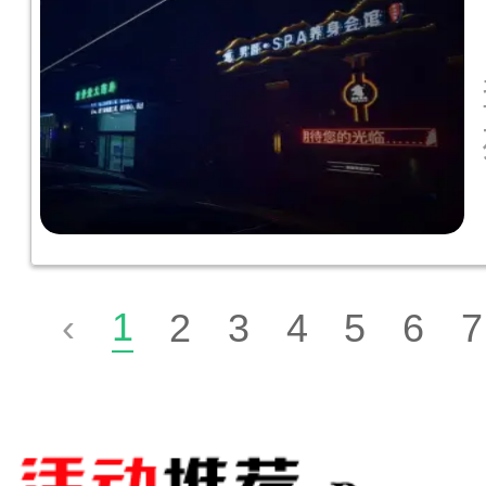
1
‹
2
3
4
5
6
7