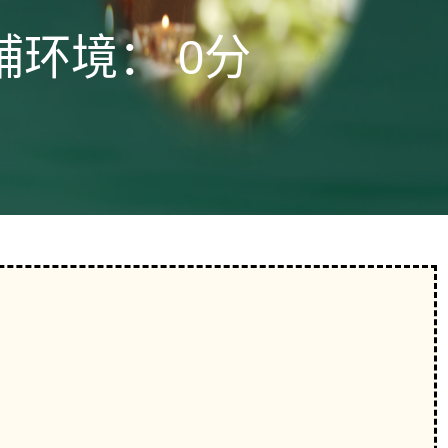
铺环境：
0分