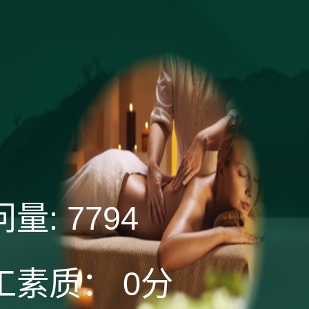
问量:
7794
工素质：
0分