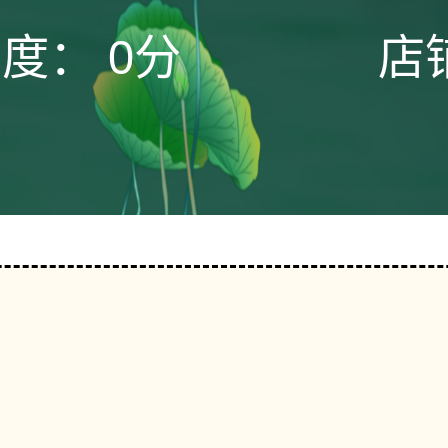
态度：
0分
店