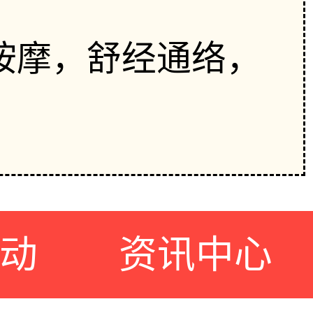
按摩，舒经通络，
动
资讯中心