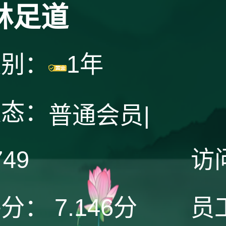
林足道
级别：
1年
状态：
普通会员
|
749
访
评分：
7.146分
员