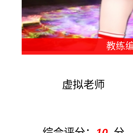
教练编
虚拟老师
综合评分：
10
分