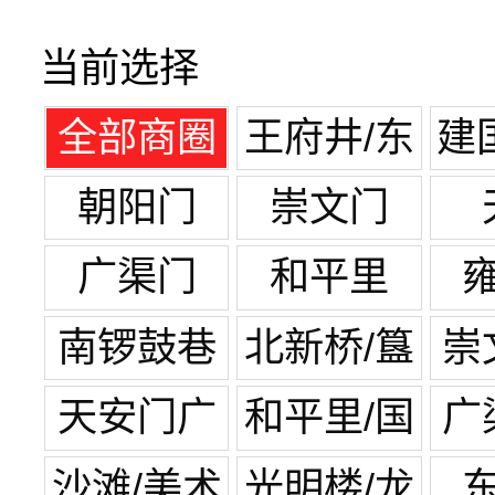
当前选择
全部商圈
王府井/东
建
单
朝阳门
崇文门
广渠门
和平里
南锣鼓巷
北新桥/簋
崇
街
天安门广
和平里/国
广
场
展中心
沙滩/美术
光明楼/龙