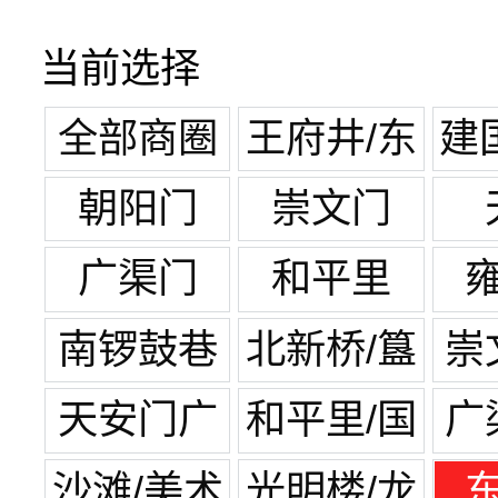
当前选择
全部商圈
王府井/东
建
单
朝阳门
崇文门
广渠门
和平里
南锣鼓巷
北新桥/簋
崇
街
天安门广
和平里/国
广
场
展中心
沙滩/美术
光明楼/龙