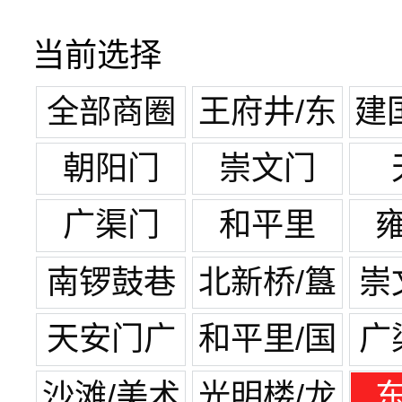
当前选择
全部商圈
王府井/东
建
单
朝阳门
崇文门
广渠门
和平里
南锣鼓巷
北新桥/簋
崇
街
天安门广
和平里/国
广
场
展中心
沙滩/美术
光明楼/龙