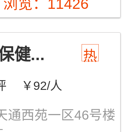
浏览：11426
健...
热
评
￥92/人
天通西苑一区46号楼