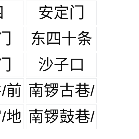
四
安定门
门
东四十条
门
沙子口
/前
南锣古巷/
鼓楼后海
/地
南锣鼓巷/