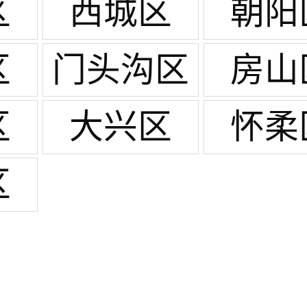
区
西城区
朝阳
区
门头沟区
房山
区
大兴区
怀柔
区