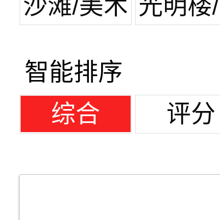
场
展中
沙滩/美术
光明楼
馆
潭湖
智能排序
综合
评分