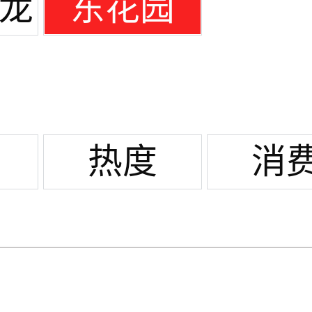
心
坛
/龙
东花园
热度
消