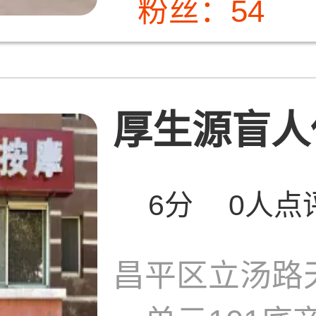
粉丝：54
厚生源盲人保
6分
0人点
昌平区立汤路