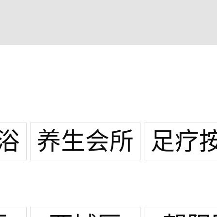
浴
养生会所
足疗