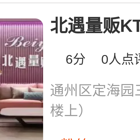
北遇量贩KT
6分
0人点
通州区定海园
楼上）