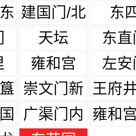
/东
建国门/北
东
京站
门
天坛
东直
里
雍和宫
左安
/簋
崇文门新
王府井
世界
门
/国
广渠门内
雍和宫