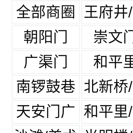
全部商圈
王府井
单
朝阳门
崇文
广渠门
和平
南锣鼓巷
北新桥
街
天安门广
和平里