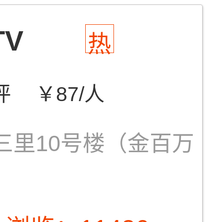
V
热
评
￥87/人
三里10号楼（金百万