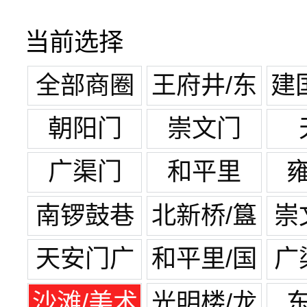
当前选择
全部商圈
王府井/东
建
单
朝阳门
崇文门
广渠门
和平里
南锣鼓巷
北新桥/簋
崇
街
天安门广
和平里/国
广
场
展中心
沙滩/美术
光明楼/龙