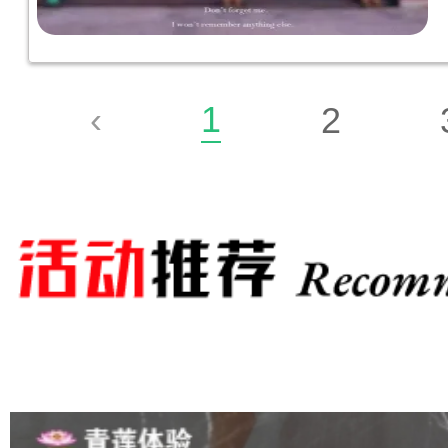
1
‹
2