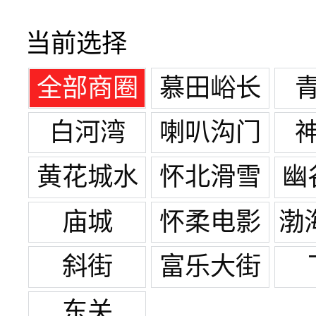
当前选择
全部商圈
慕田峪长
城
白河湾
喇叭沟门
白桦林景
黄花城水
怀北滑雪
幽
区
长城
场
庙城
怀柔电影
渤
旅游拍摄
田
斜街
富乐大街
基地
东关