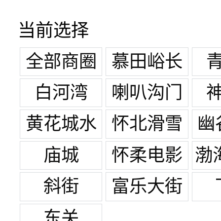
当前选择
全部商圈
慕田峪长
城
白河湾
喇叭沟门
白桦林景
黄花城水
怀北滑雪
幽
区
长城
场
庙城
怀柔电影
渤
旅游拍摄
田
斜街
富乐大街
基地
东关