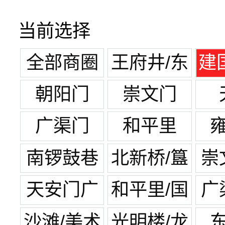
当前选择
全部商圈
王府井/东
建
单
朝阳门
崇文门
广渠门
和平里
南锣鼓巷
北新桥/簋
崇
街
天安门广
和平里/国
广
场
展中心
沙滩/美术
光明楼/龙