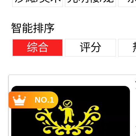
馆
潭湖
智能排序
综合
评分
NO.1