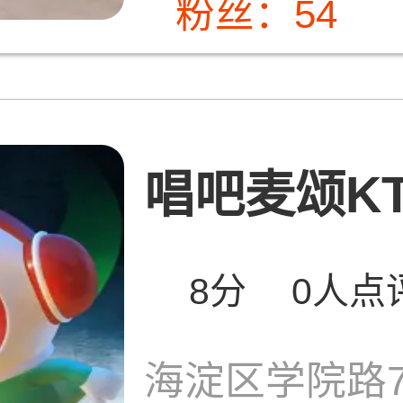
粉丝：54
唱吧麦颂KTV
8分
0人点
海淀区学院路