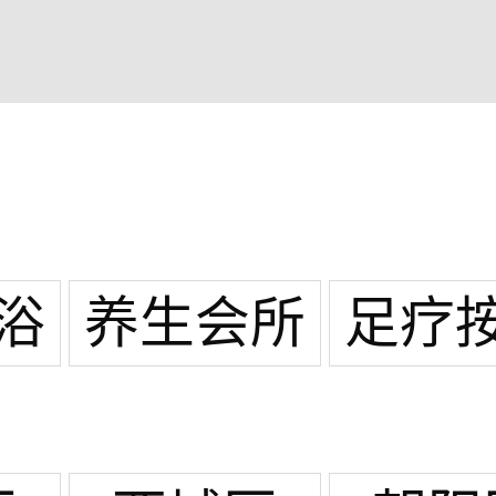
浴
养生会所
足疗