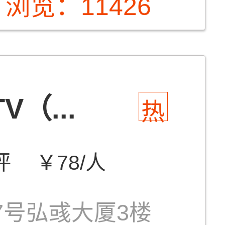
浏览：11426
（...
热
评
￥78/人
7号弘彧大厦3楼