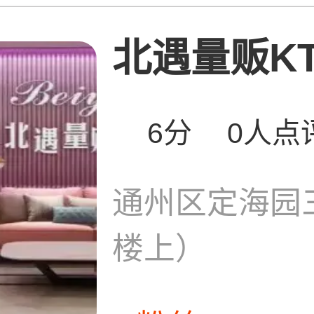
北遇量贩KT
6分
0人点
通州区定海园
楼上）