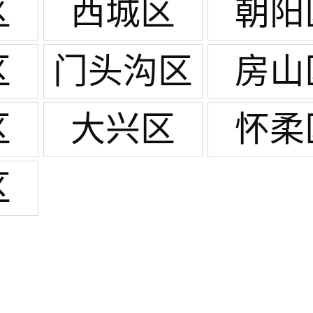
区
西城区
朝阳
区
门头沟区
房山
区
大兴区
怀柔
区