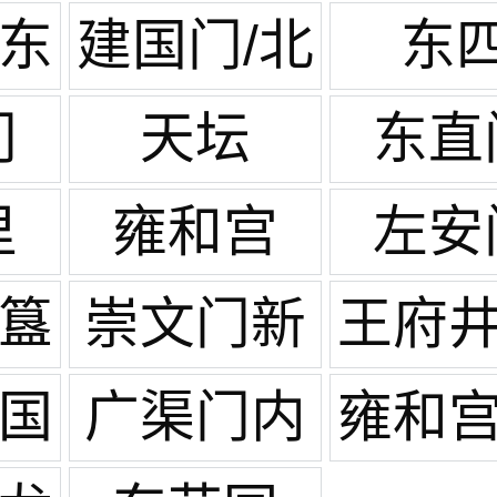
/东
建国门/北
东
京站
门
天坛
东直
里
雍和宫
左安
/簋
崇文门新
王府井
世界
门
/国
广渠门内
雍和宫