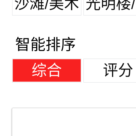
场
展中
沙滩/美术
光明楼
馆
潭湖
智能排序
综合
评分