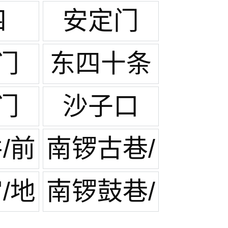
四
安定门
门
东四十条
门
沙子口
/前
南锣古巷/
鼓楼后海
/地
南锣鼓巷/