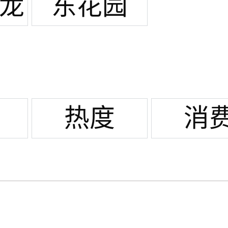
心
坛
/龙
东花园
热度
消