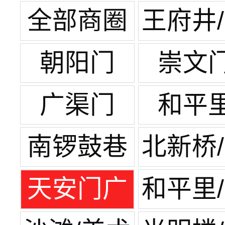
全部商圈
王府井
单
朝阳门
崇文
广渠门
和平
南锣鼓巷
北新桥
街
天安门广
和平里