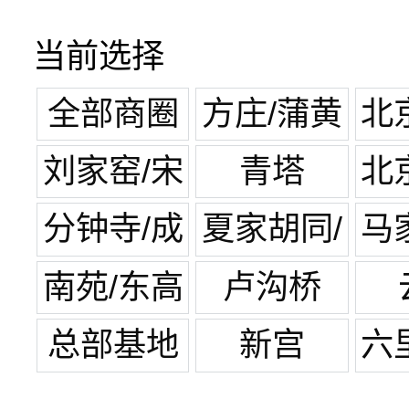
当前选择
全部商圈
方庄/蒲黄
北
榆
刘家窑/宋
青塔
北
家庄
分钟寺/成
夏家胡同/
马
寿寺
纪家庙
南苑/东高
卢沟桥
地
总部基地
新宫
六