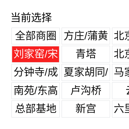
当前选择
全部商圈
方庄/蒲黄
北
榆
刘家窑/宋
青塔
北
家庄
分钟寺/成
夏家胡同/
马
寿寺
纪家庙
南苑/东高
卢沟桥
地
总部基地
新宫
六