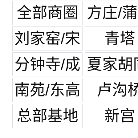
全部商圈
方庄/
榆
刘家窑/宋
青塔
家庄
分钟寺/成
夏家胡
寿寺
纪家
南苑/东高
卢沟
地
总部基地
新宫