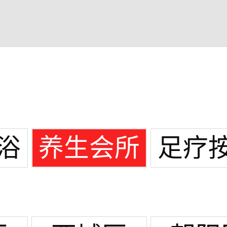
浴
养生会所
足疗