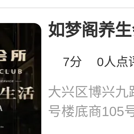
如梦阁养生
7分
0人点
大兴区博兴九
号楼底商105