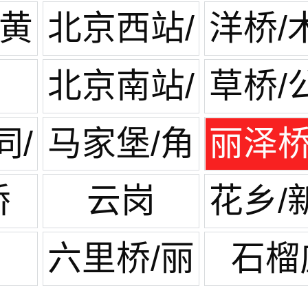
蒲黄
北京西站/
洋桥/
六里桥
园
北京南站/
草桥/
开阳里
西
同/
马家堡/角
丽泽桥
庙
门
管
桥
云岗
花乡/
地
六里桥/丽
石榴