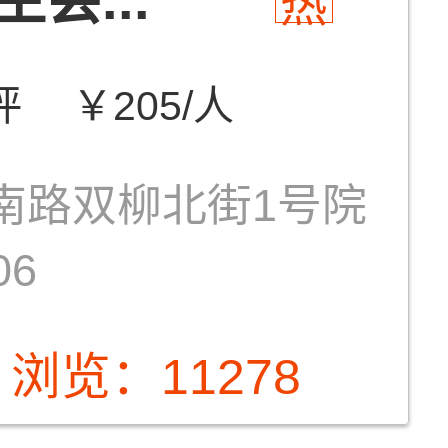
热
评
￥205/人
南路双柳北街1号院
06
浏览：11278