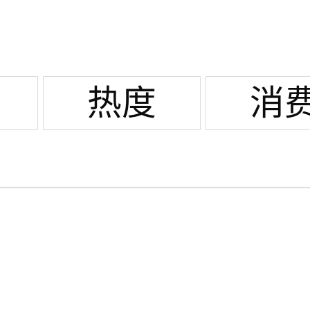
泽桥
热度
消