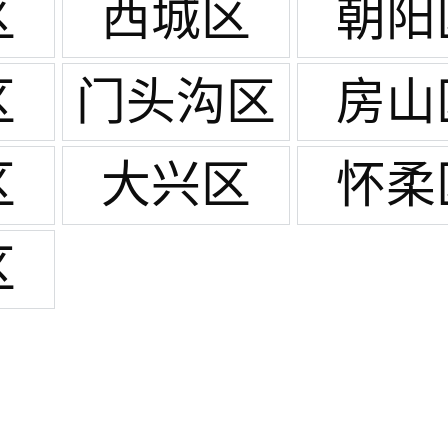
区
西城区
朝阳
区
门头沟区
房山
区
大兴区
怀柔
区