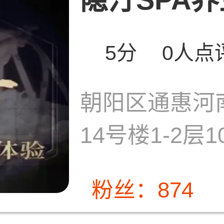
5分
0人点
朝阳区通惠河
14号楼1-2层1
粉丝：874