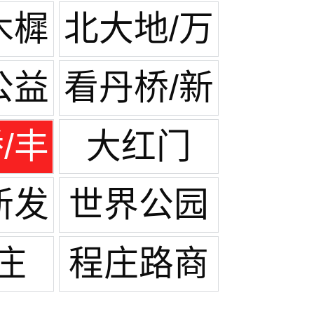
木樨
北大地/万
丰路
公益
看丹桥/新
桥
华街
/丰
大红门
路
新发
世界公园
庄
程庄路商