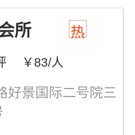
会所
热
评
￥83/人
路好景国际二号院三
号