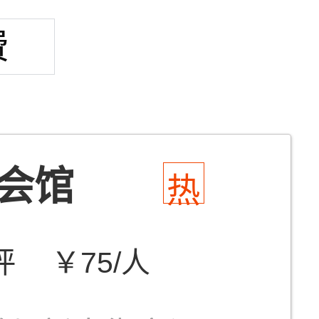
费
会馆
热
评
￥75/人