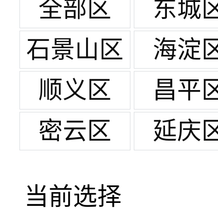
全部区
东城
石景山区
海淀
顺义区
昌平
密云区
延庆
当前选择