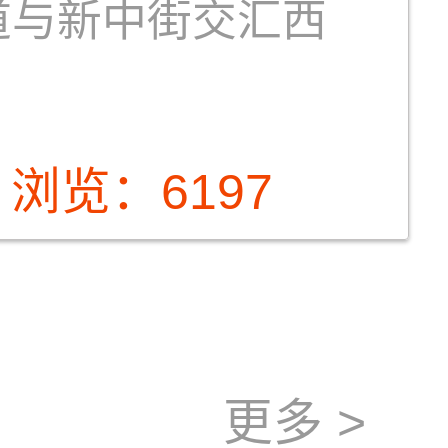
道与新中街交汇西
浏览：6197
更多 >