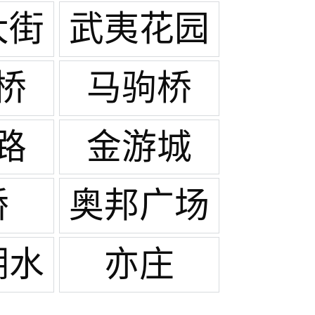
大街
武夷花园
桥
马驹桥
路
金游城
桥
奥邦广场
湖水
亦庄