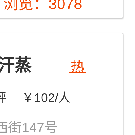
浏览：3078
汗蒸
热
评
￥102/人
街147号