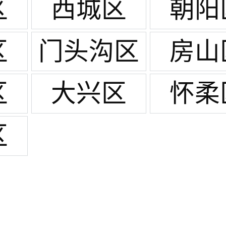
区
西城区
朝阳
区
门头沟区
房山
区
大兴区
怀柔
区