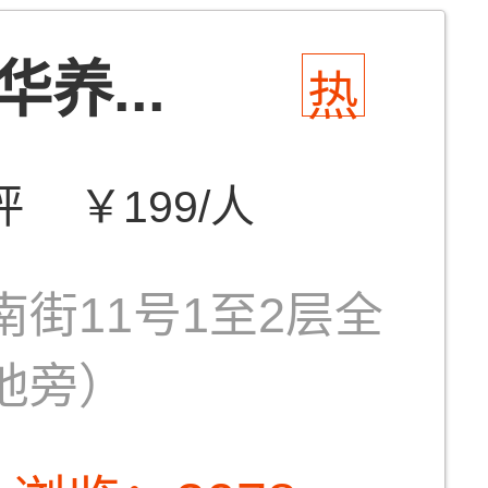
养...
热
评
￥199/人
街11号1至2层全
池旁）