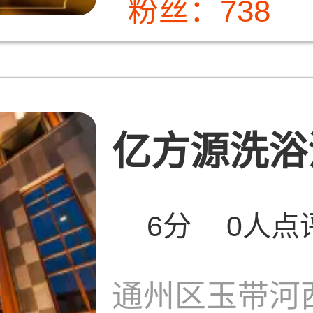
粉丝：738
亿方源洗浴
6分
0人点
通州区玉带河西