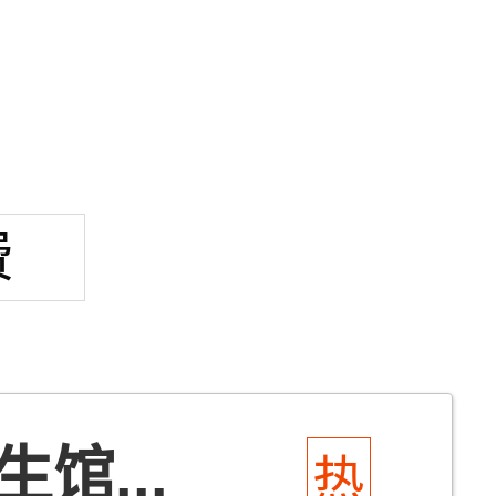
费
馆...
热