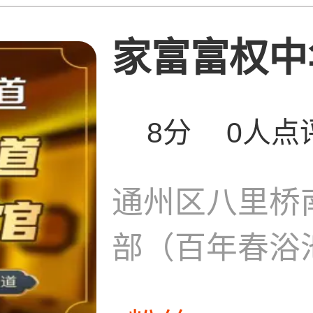
家富富权中华
8分
0人点
通州区八里桥南
部（百年春浴