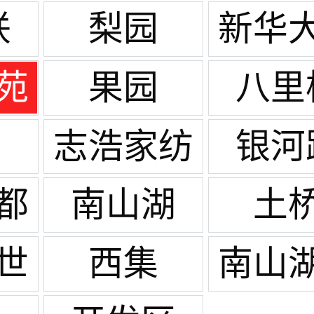
联
梨园
新华
苑
果园
八里
志浩家纺
银河
城
都
南山湖
土
世
西集
南山