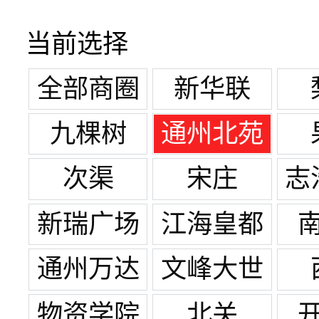
当前选择
全部商圈
新华联
九棵树
通州北苑
次渠
宋庄
志
新瑞广场
江海皇都
通州万达
文峰大世
广场
界
物资学院
北关