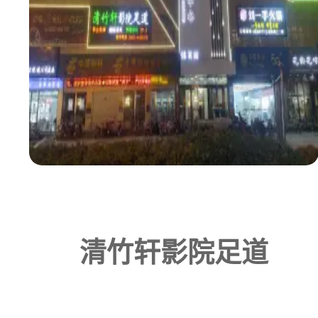
清竹轩影院足道