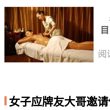
男
目
阅
女子应牌友大哥邀请做