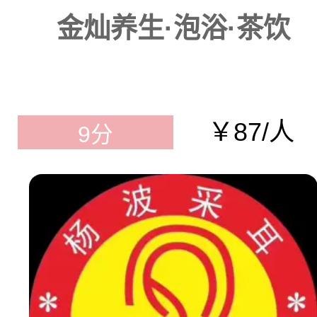
金灿养生·泡浴·茶饮
￥87/人
9分