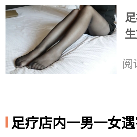
足
生
阅
足疗店内一男一女遇害