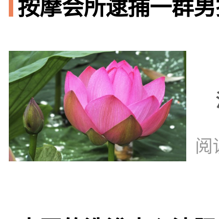
按摩会所逮捕一群男技
阅