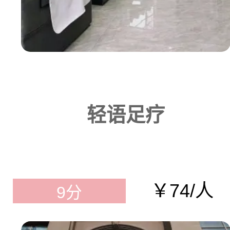
轻语足疗
￥74/人
9分