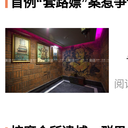
首例“套路嫖”案惹争议
阅