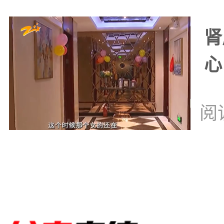
肾
心
阅