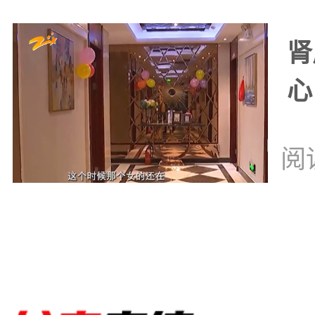
肾
心
阅