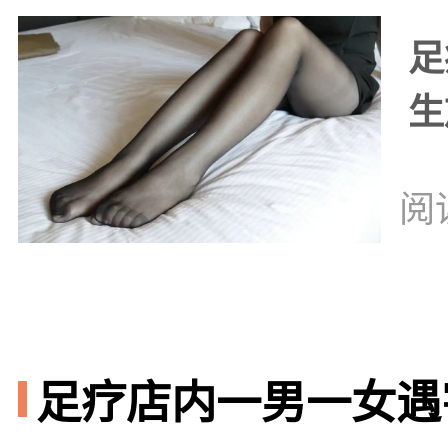
足
生
阅
足疗店内一男一女遇害