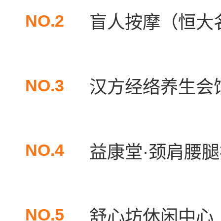
NO.2
盲人按摩（恒大
NO.3
汉方经络养生会
NO.4
益康堂·颈肩腰
NO.5
舒心坊休闲中心（