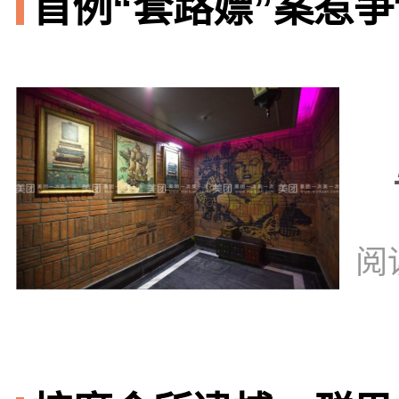
首例“套路嫖”案惹争议
阅