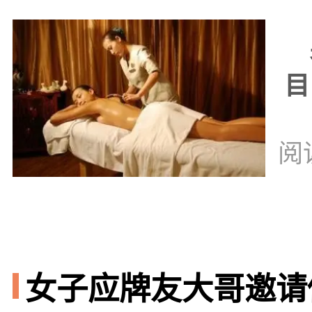
男
目
阅
女子应牌友大哥邀请做