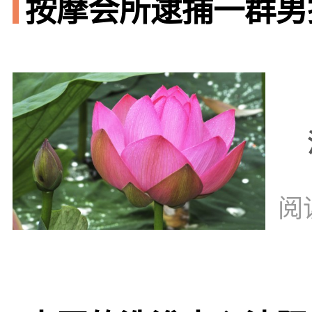
按摩会所逮捕一群男技
阅