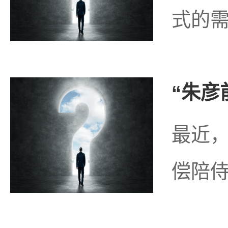
式的需
“朱彦
最近，
偿陪侍