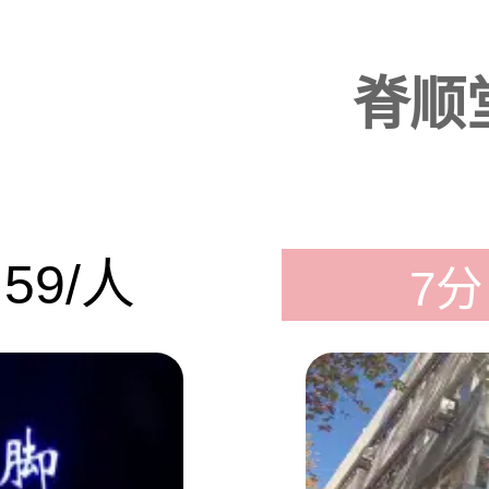
脊顺堂
59/人
7分