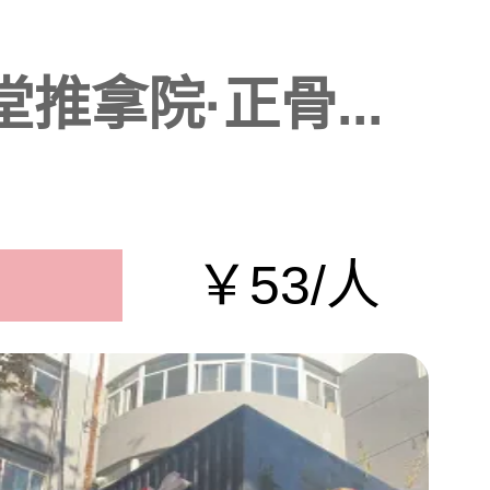
推拿院·正骨...
￥53/人