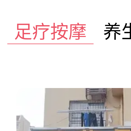
足疗按摩
养