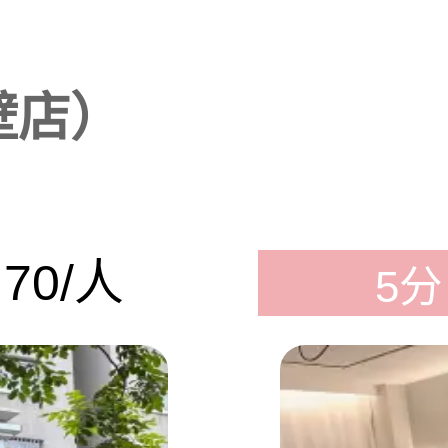
壁店）
70/人
5分