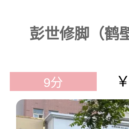
彭世修脚（鹤
￥
9分