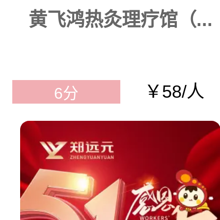
黄飞鸿热灸理疗馆（...
￥58/人
6分