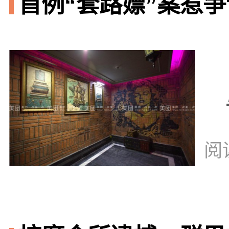
首例“套路嫖”案惹争议
阅