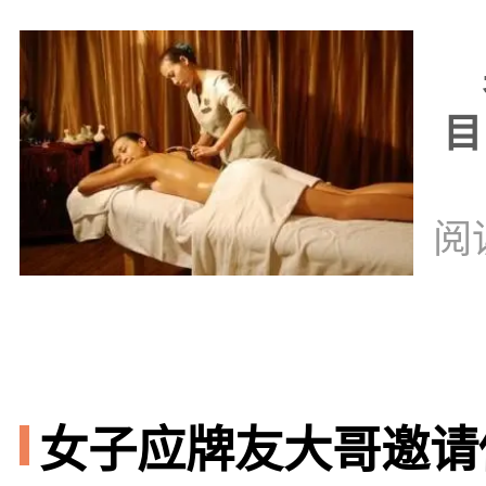
男
目
阅
女子应牌友大哥邀请做