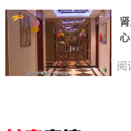
肾
心
阅