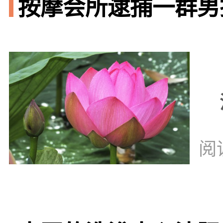
按摩会所逮捕一群男技
阅