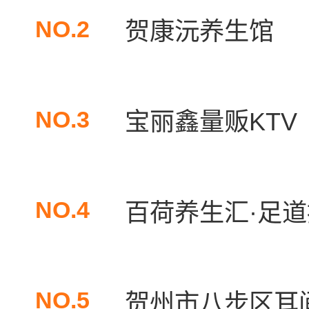
NO.2
贺康沅养生馆
NO.3
宝丽鑫量贩KTV
NO.4
百荷养生汇·足道按
NO.5
贺州市八步区耳间