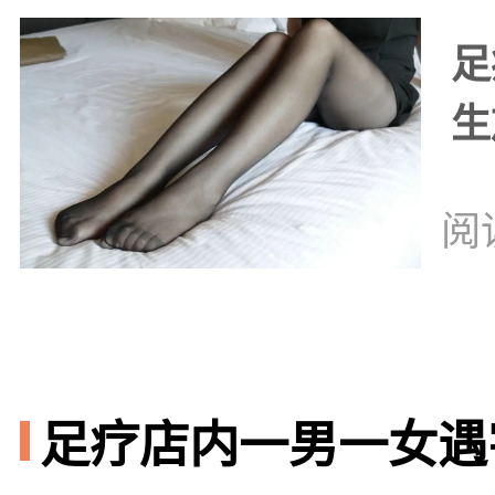
足
生
阅
足疗店内一男一女遇害