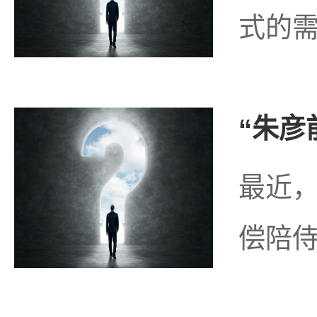
式的需
“朱彦
最近，
偿陪侍