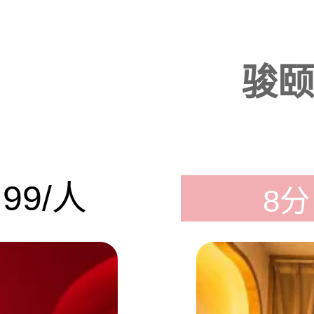
骏颐
99/人
8分