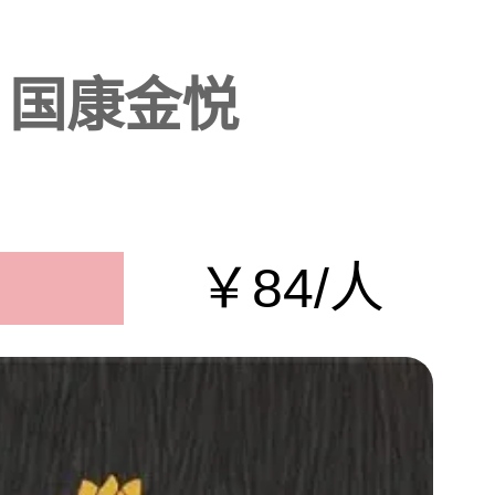
国康金悦
￥84/人