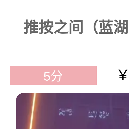
推按之间（蓝湖绿
￥
5分