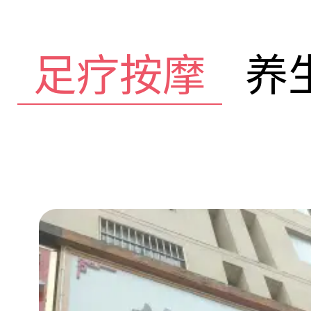
足疗按摩
养