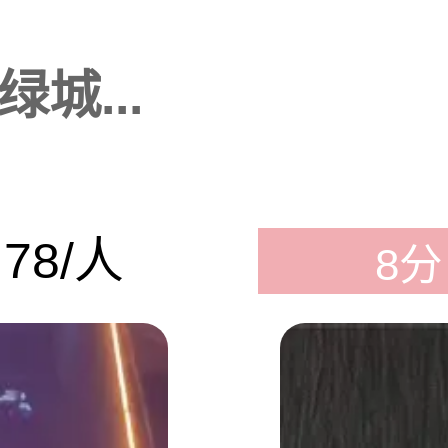
城...
78/人
8分