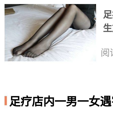
足
生
阅
足疗店内一男一女遇害