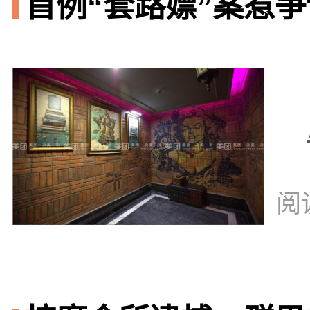
首例“套路嫖”案惹争议
阅