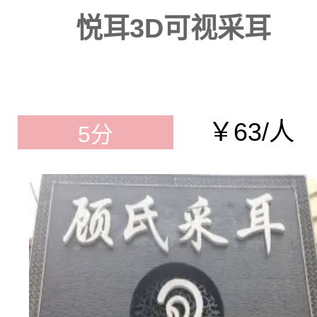
悦耳3D可视采耳
￥63/人
5分