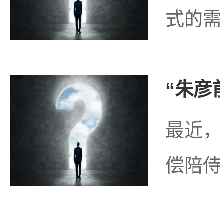
式的需
“朱彦
最近，
偿陪侍