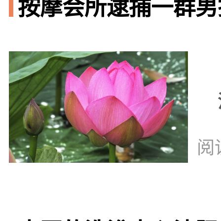
按摩会所逮捕一群男技
阅