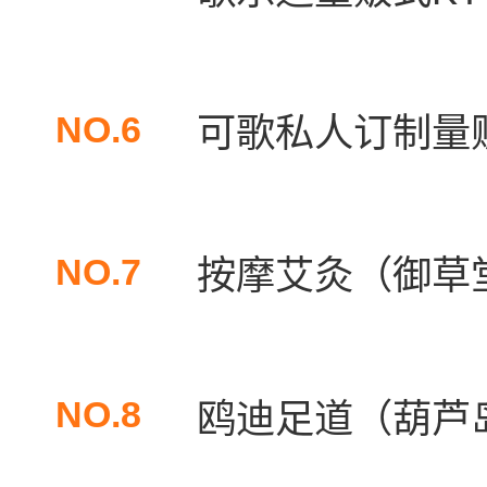
NO.6
可歌私人订制量贩
NO.7
按摩艾灸（御草堂
NO.8
鸥迪足道（葫芦