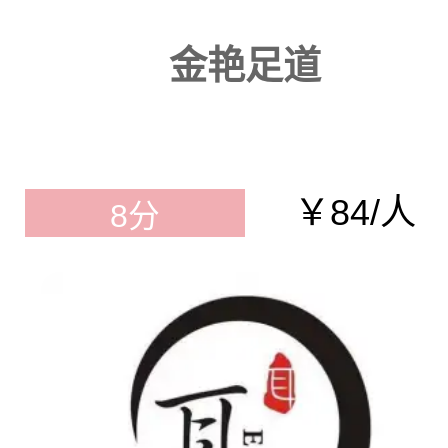
金艳足道
￥84/人
8分