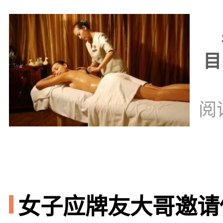
男
目
阅
女子应牌友大哥邀请做