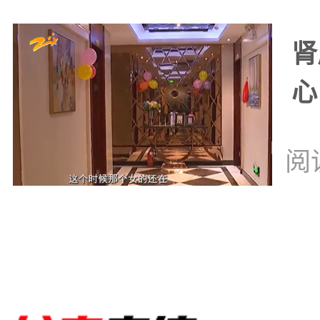
肾
心
阅