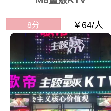
M8量贩KTV
￥64/人
8分