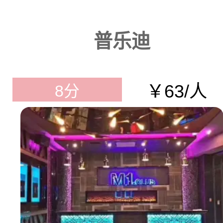
普乐迪
￥63/人
8分