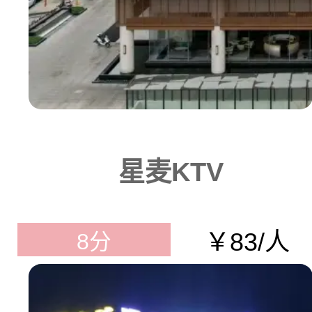
星麦KTV
￥83/人
8分