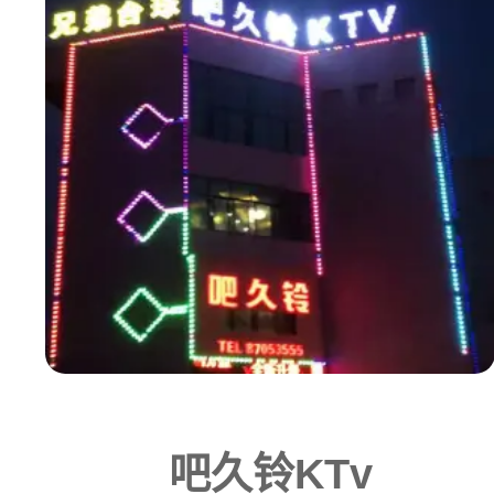
吧久铃KTv