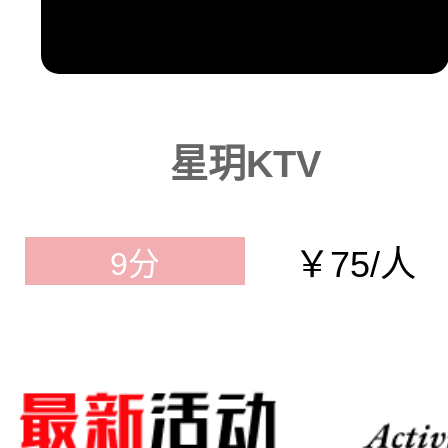
星玥KTV
￥75/人
9分