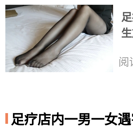
足
生
阅
足疗店内一男一女遇害