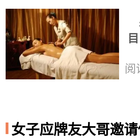
男
目
阅
女子应牌友大哥邀请做