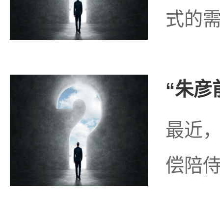
式的需
“朱彦
最近，
偿陪侍