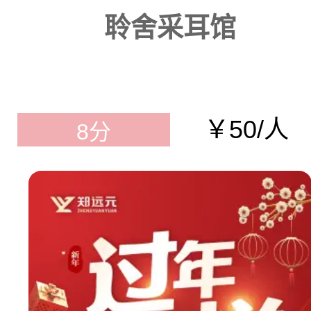
聆舍采耳馆
￥50/人
8分