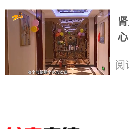
肾
心
阅